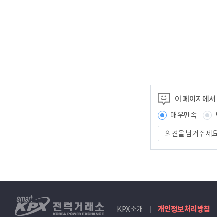
이 페이지에서
매우만족
의
견
을
남
겨
주
세
smartKPX
요
KPX소개
개인정보처리방침
전