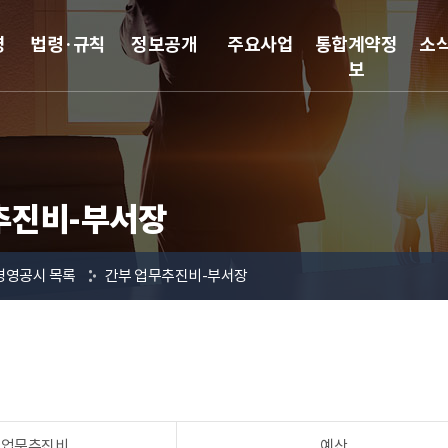
영
법령·규칙
정보공개
주요사업
통합계약정
소
보
추진비-부서장
경영공시 목록
간부 업무추진비-부서장
 업무추진비
예산