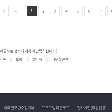
1
2
3
4
5
6
7
처음
이전
 제공하는 정보에 대하여 만족하십니까?
만족
보통
불만족
매우불만족
이메일무단수집거부
프로그램 다운로드
전자메일(직원전용)