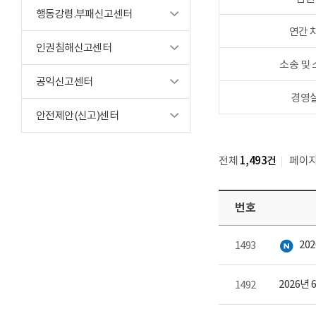
행동강령.부패신고센터
연간 
인권침해신고센터
소송 및
공익신고센터
경영
안전제안(신고)센터
전체
1,493건
페이
번호
새글
20
1493
2026년
1492