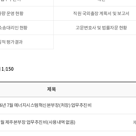
차량 운영 현황
직원 국외출장 계획서 및 보고서
 소송대리인 현황
고문변호사 및 법률자문 현황
실적 평가결과
지
1
/
150
제목
26년 7월 에너지시스템혁신본부장(처장) 업무추진비
 6월 제주본부장 업무추진비(사용내역 없음)