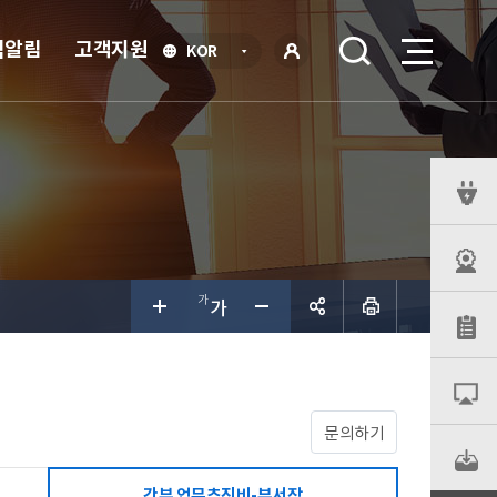
식알림
고객지원
언
KOR
어
로
선
그인
택
열
기
퀵
메
뉴
공유하
기
문의하기
간부 업무추진비-부서장