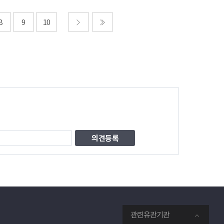
8
9
10
다음
마지막
관련유관기관