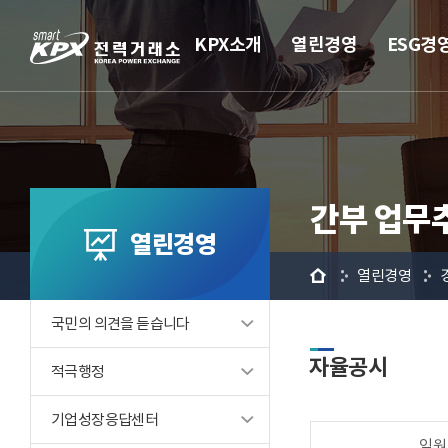
KPX소개
열린경영
ESG경
간부 업무
열린경영
홈
열린경영
국민의 의견을 듣습니다
자율공시
적극행정
기업성장응답센터
임원