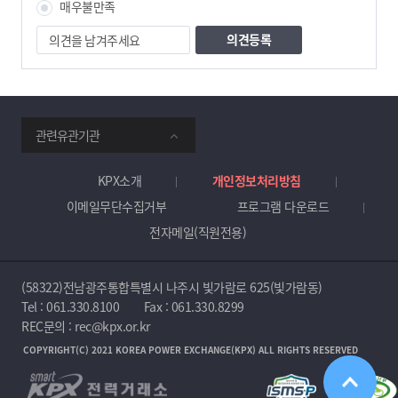
매우불만족
의
견
을
남
겨
주
smartKPX
세
관련유관기관
전
요
력
거
KPX소개
개인정보처리방침
래
이메일무단수집거부
프로그램 다운로드
소
전자메일(직원전용)
(58322)전남광주통합특별시 나주시 빛가람로 625(빛가람동)
Tel :
061.330.8100
Fax : 061.330.8299
REC문의 : rec@kpx.or.kr
COPYRIGHT(C) 2021 KOREA POWER EXCHANGE(KPX) ALL RIGHTS RESERVED