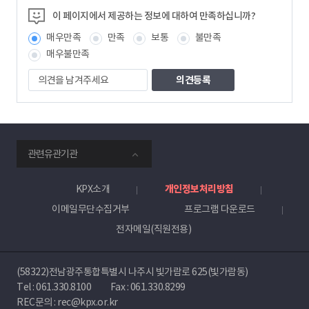
이 페이지에서 제공하는 정보에 대하여 만족하십니까?
매우만족
만족
보통
불만족
매우불만족
의
견
을
남
겨
주
smartKPX
세
관련유관기관
전
요
력
거
KPX소개
개인정보처리방침
래
이메일무단수집거부
프로그램 다운로드
소
전자메일(직원전용)
(58322)전남광주통합특별시 나주시 빛가람로 625(빛가람동)
Tel :
061.330.8100
Fax : 061.330.8299
REC문의 : rec@kpx.or.kr