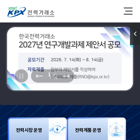
퀵메
뉴 열
기
1
4
메인 배
메인 배
메인 배
너 롤링
너 이전
너 다음
정지
슬라이
슬라이
드
드
전력시장 운영
전력계통 운영