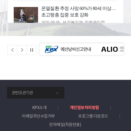
이전
다음
정지
smartKPX
관련유관기관
전
력
거
KPX소개
개인정보처리방침
래
이메일무단수집거부
프로그램 다운로드
소
전자메일(직원전용)