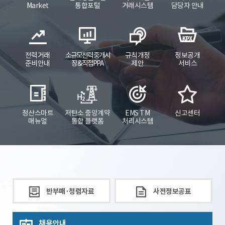
Market
통합포털
거래시스템
담당자 안내
전력거래
소규모전력 중개시
규칙개정
정보공개
준비안내
장 & 직접PPA
제안
서비스
정산스마트
저탄소 중앙계약
EMS TM
신고센터
매뉴얼
통합 플랫폼
처리시스템
반부패·청렴자료
사전정보공표
채용안내