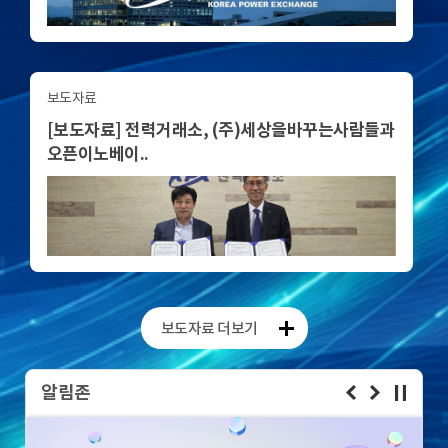
보도자료
[보도자료] 전력거래소, (주)세상을바꾸는사람들과
오픈이노베이..
보도자료 더보기
알림존
이
다
정지
전
음