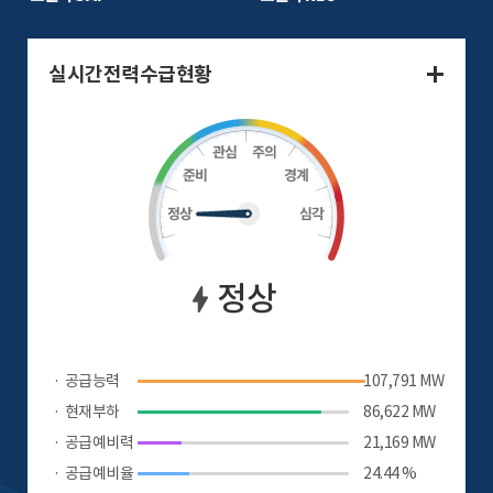
실시간전력수급현황
부
실시간
망
전력수
기
급현황
더보기
정상
공급능력
107,791 MW
현재부하
86,622 MW
공급예비력
21,169 MW
공급예비율
24.44 %