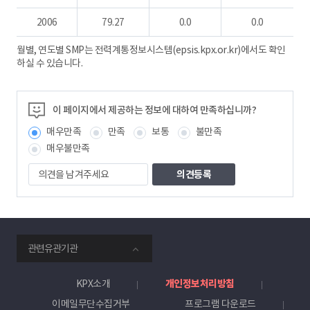
2006
79.27
0.0
0.0
월별, 연도별 SMP는 전력계통정보시스템(epsis.kpx.or.kr)에서도 확인
하실 수 있습니다.
이 페이지에서 제공하는 정보에 대하여 만족하십니까?
매우만족
만족
보통
불만족
매우불만족
의
견
을
남
겨
주
smartKPX
세
관련유관기관
전
요
력
거
KPX소개
개인정보처리방침
래
이메일무단수집거부
프로그램 다운로드
소