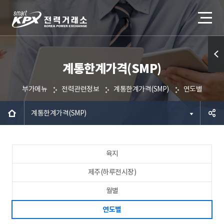
계통한계가격(SMP)
퀵메
뉴 열
부가메뉴
전력관련정보
계통한계가격(SMP)
연도별
기
계통한계가격(SMP)
공유하
육지
기
제주(하루전시장)
월별
연도별