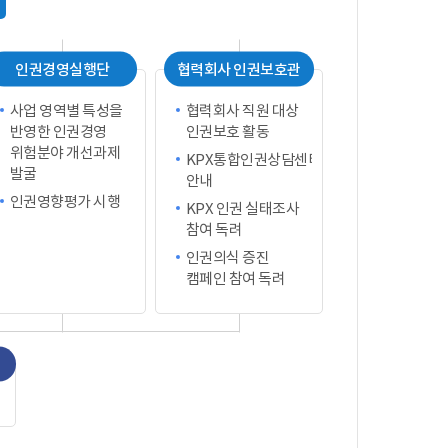
인권경영실행단
협력회사 인권보호관
사업 영역별 특성을
협력회사 직원 대상
반영한 인권경영
인권보호 활동
위험분야 개선과제
KPX통합인권상담센터
발굴
안내
인권영향평가 시행
KPX 인권 실태조사
참여 독려
인권의식 증진
캠페인 참여 독려