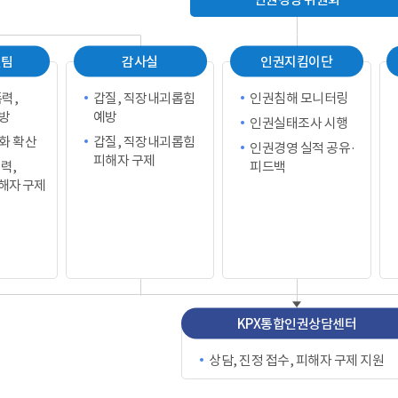
신팀
감사실
인권지킴이단
력,
갑질, 직장내괴롭힘
인권침해 모니터링
방
예방
인권실태조사 시행
화 확산
갑질, 직장내괴롭힘
인권경영 실적 공유·
피해자 구제
력,
피드백
해자 구제
KPX통합인권상담센터
상담, 진정 접수, 피해자 구제 지원