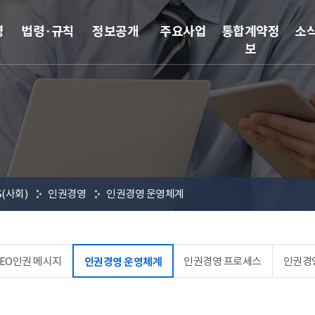
영
법령·규칙
정보공개
주요사업
통합계약정
소
보
S(사회)
인권경영
인권경영 운영체계
CEO인권 메시지
인권경영 프로세스
인권경
인권경영 운영체계