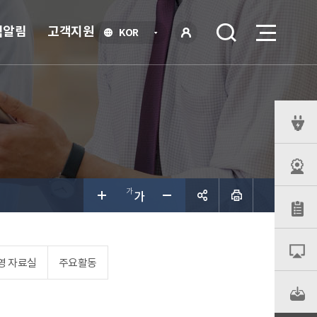
식알림
고객지원
언
KOR
어
로
선
그인
택
열
기
퀵
메
뉴
공유하
영 자료실
주요활동
기