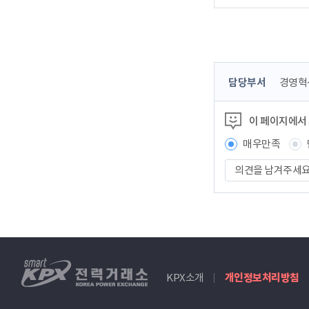
콘
담당부서
경영혁
텐
츠
이 페이지에서
정
보
매우만족
책
의
임
견
자
을
남
겨
주
세
smartKPX
요
KPX소개
개인정보처리방침
전
력
거