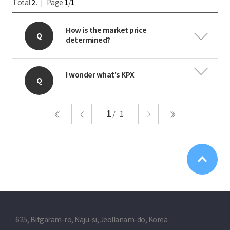
Total
2.
Page
1
/
1
How is the market price
determined?
I wonder what's KPX
1
1
처음
이전
다음
마지막
625, Bitgaram-ro, Naju-si, Jeollanam-do, Korea