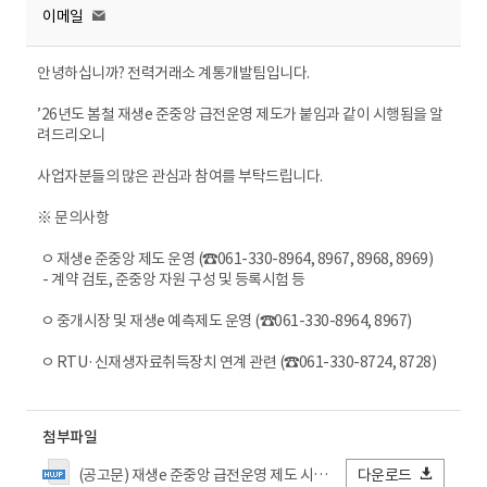
이메일
안녕하십니까? 전력거래소 계통개발팀입니다.
’26년도 봄철 재생e 준중앙 급전운영 제도가 붙임과 같이 시행됨을 알
려드리오니
사업자분들의 많은 관심과 참여를 부탁드립니다.
※ 문의사항
ㅇ 재생e 준중앙 제도 운영 (☎061-330-8964, 8967, 8968, 8969)
- 계약 검토, 준중앙 자원 구성 및 등록시험 등
ㅇ 중개시장 및 재생e 예측제도 운영 (☎061-330-8964, 8967)
ㅇ RTU·신재생자료취득장치 연계 관련 (☎061-330-8724, 8728)
첨부파일
(공고문) 재생e 준중앙 급전운영 제도 시행 안내.hwp
다운로드