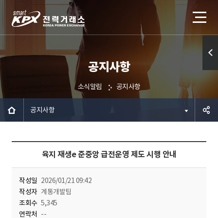
공지사항
퀵메
뉴 열
소식알림
공지사항
기
공지사항
공유하
육지 재생e 준중앙 급전운영 제도 시행 안내
기
작성일
2026/01/21 09:42
작성자
계통개발팀
조회수
5,345
연락처
--