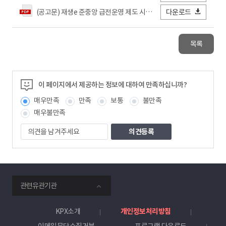
(공고문) 재생e 준중앙 급전운영 제도 시행 안내.pdf
다운로드
목록
이 페이지에서 제공하는 정보에 대하여 만족하십니까?
매우만족
만족
보통
불만족
매우불만족
의
견
을
남
겨
주
smartKPX
세
관련유관기관
전
요
력
거
KPX소개
개인정보처리방침
래