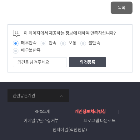
목록
이 페이지에서 제공하는 정보에 대하여 만족하십니까?
매우만족
만족
보통
불만족
매우불만족
의
견
을
남
겨
주
smartKPX
세
관련유관기관
전
요
력
거
KPX소개
개인정보처리방침
래
이메일무단수집거부
프로그램 다운로드
소
전자메일(직원전용)