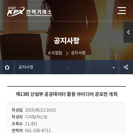
공지사항
퀵메
뉴 열
소식알림
공지사항
기
공지사항
공유하
제13회 산업부 공공데이터 활용 아이디어 공모전 개최
기
작성일
2025/06/12 10:01
작성자
디지털혁신팀
조회수
11,431
연락처
061-330-8712