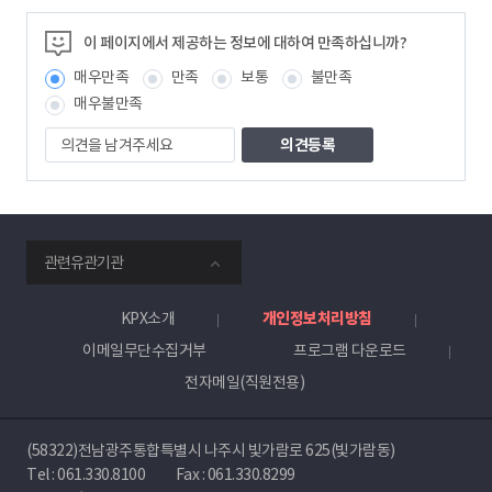
이 페이지에서 제공하는 정보에 대하여 만족하십니까?
매우만족
만족
보통
불만족
매우불만족
의
견
을
남
겨
주
smartKPX
세
관련유관기관
전
요
력
거
KPX소개
개인정보처리방침
래
이메일무단수집거부
프로그램 다운로드
소
전자메일(직원전용)
(58322)전남광주통합특별시 나주시 빛가람로 625(빛가람동)
Tel :
061.330.8100
Fax : 061.330.8299