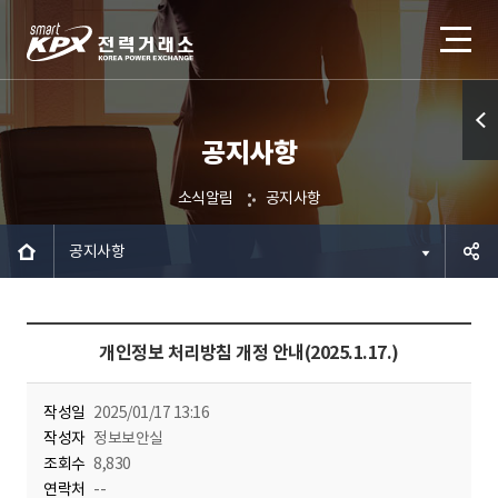
공지사항
퀵메
뉴 열
소식알림
공지사항
기
공지사항
공유하
개인정보 처리방침 개정 안내(2025.1.17.)
기
작성일
2025/01/17 13:16
작성자
정보보안실
조회수
8,830
연락처
--