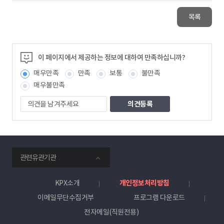
목록
이 페이지에서 제공하는 정보에 대하여 만족하십니까?
매우만족
만족
보통
불만족
매우불만족
의
견
을
남
겨
주
smartKPX
세
관련유관기관
전
요
력
거
KPX소개
개인정보처리방침
래
이메일무단수집거부
프로그램 다운로드
소
전자메일(직원전용)