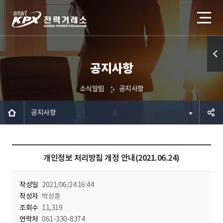
공지사항
퀵메
뉴 열
소식알림
공지사항
기
공지사항
공유하
개인정보 처리방침 개정 안내(2021.06.24)
기
작성일
2021/06/24 16:44
작성자
박상훈
조회수
11,319
연락처
061-330-8374