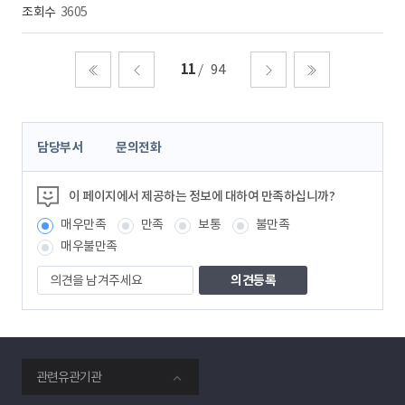
3605
11
94
처음
이전
다음
마지막
콘
담당부서
문의전화
텐
츠
정
이 페이지에서 제공하는 정보에 대하여 만족하십니까?
보
매우만족
만족
보통
불만족
책
임
매우불만족
자
의
견
을
남
겨
주
smartKPX
세
관련유관기관
전
요
력