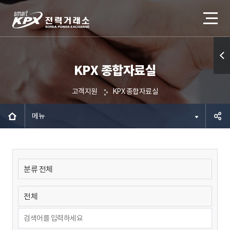
KPX 종합자료실
퀵메
뉴 열
고객지원
KPX 종합자료실
기
메뉴
공유하
기