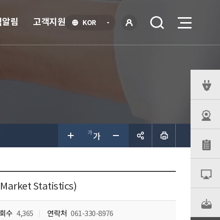
식알림
고객지원
언
KOR
어
로
선
그인
택
열
기
퀵
메
뉴
공유하
기
rket Statistics)
회수
4,365
연락처
061-330-8976