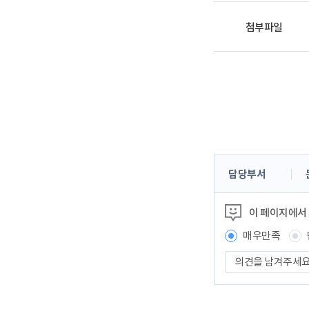
첨부파일
콘
담당부서
텐
츠
이 페이지에서
정
보
매우만족
책
의
임
견
자
을
남