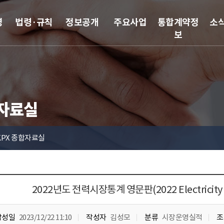
영
법령·규칙
정보공개
주요사업
통합계약정
소
보
합자료실
KPX 종합자료실
2022년도 전력시장통계 영문판(2022 Electricity Ma
작성일
2023/12/22 11:10
작성자
김성모
분류
시장운영실적
조