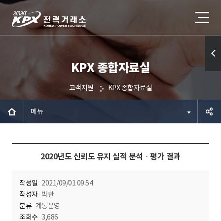
KPX 종합자료실
퀵메
뉴 열
고객지원
KPX 종합자료실
기
메뉴
공유하
2020년도 신뢰도 유지 실적 분석ᆞ평가 결과
기
작성일
2021/09/01 09:54
작성자
박한
분류
계통운영
조회수
3,686