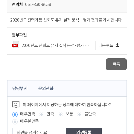
연락처
061-330-8658
2020년도 전력계통 신뢰도 유지 실적 분석ᆞ평가 결과를 게시합니다.
첨부파일
2020년도 신뢰도 유지 실적 분석·평가 결과_홈페이지공개.pdf
다운로드
목록
콘
담당부서
문의전화
텐
츠
정
이 페이지에서 제공하는 정보에 대하여 만족하십니까?
보
매우만족
만족
보통
불만족
책
임
매우불만족
자
의