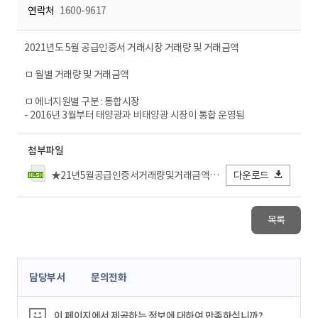
연락처
1600-9617
2021년도 5월 공급인증서 거래시장 거래량 및 거래금액
ㅁ 월별 거래량 및 거래금액
ㅁ 에너지원별 구분 : 통합시장
- 2016년 3월부터 태양광과 비태양광 시장이 통합 운영됨
첨부파일
★21년5월공급인증서거래량및거래금액_전력거래소FIN.xlsx
다운로드
목록
콘
담당부서
문의전화
텐
츠
정
이 페이지에서 제공하는 정보에 대하여 만족하십니까?