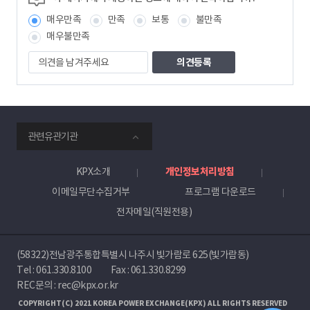
보
매우만족
만족
보통
불만족
책
임
매우불만족
자
의
견
을
남
겨
주
smartKPX
세
관련유관기관
전
요
력
거
KPX소개
개인정보처리방침
래
이메일무단수집거부
프로그램 다운로드
소
전자메일(직원전용)
(58322)전남광주통합특별시 나주시 빛가람로 625(빛가람동)
Tel :
061.330.8100
Fax : 061.330.8299
REC문의 : rec@kpx.or.kr
COPYRIGHT(C) 2021 KOREA POWER EXCHANGE(KPX) ALL RIGHTS RESERVED