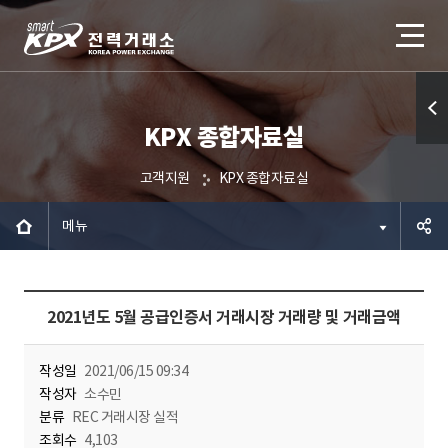
KPX 종합자료실
퀵메
뉴 열
고객지원
KPX 종합자료실
기
메뉴
공유하
2021년도 5월 공급인증서 거래시장 거래량 및 거래금액
기
작성일
2021/06/15 09:34
작성자
소수민
분류
REC 거래시장 실적
조회수
4,103