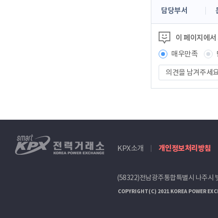
콘
담당부서
텐
츠
이 페이지에서
정
보
매우만족
책
의
임
견
자
을
남
겨
주
세
smartKPX
요
KPX소개
개인정보처리방침
전
력
거
(58322)전남광주통합특별시 나주시 
래
소
COPYRIGHT(C) 2021 KOREA POWER EXC