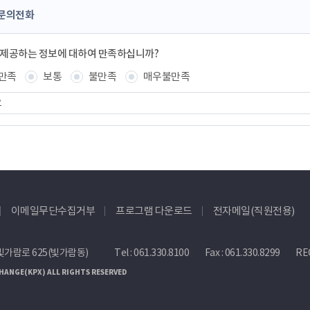
문의전화
 제공하는 정보에 대하여 만족하십니까?
만족
보통
불만족
매우불만족
이메일무단수집거부
프로그램 다운로드
전자메일(직원전용)
빛가람로 625(빛가람동)
Tel :
061.330.8100
Fax : 061.330.8299
REC
HANGE(KPX) ALL RIGHTS RESERVED