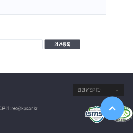
관련유관기관
문의 : rec@kpx.or.kr