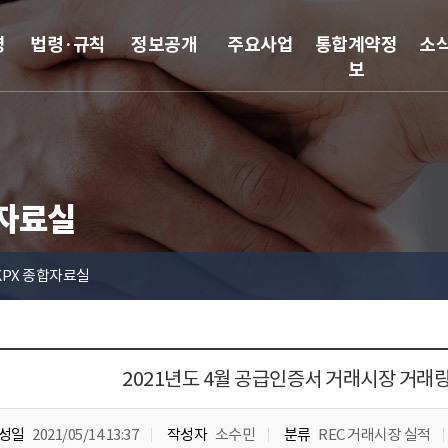
영
법령·규칙
정보공개
주요사업
통합계약정
소
보
합자료실
KPX 종합자료실
2021년도 4월 공급인증서 거래시장 거래
성일
2021/05/14 13:37
작성자
소수민
분류
REC 거래시장 실적