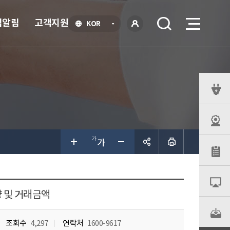
식알림
고객지원
언
KOR
어
로
선
그인
택
열
기
퀵
메
뉴
공유하
기
량 및 거래금액
조회수
4,297
연락처
1600-9617