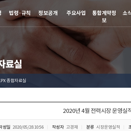
영
법령·규칙
정보공개
주요사업
통합계약정
소
보
합자료실
KPX 종합자료실
2020년 4월 전력시장 운영실
작성일
2020/05/28 10:56
작성자
고경재
분류
시장운영실적