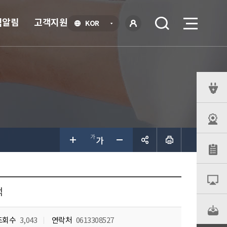
식알림
고객지원
언
KOR
어
로
선
그인
택
열
기
퀵
메
뉴
공유하
기
적
조회수
3,043
연락처
0613308527