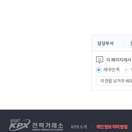
콘
담당부서
텐
츠
이 페이지에서
정
보
매우만족
책
의
임
견
자
을
남
겨
주
세
smartKPX
요
KPX소개
개인정보처리방침
전