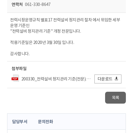
연락처
061-330-8647
전력시장운영규칙 별표17 전력설비 정지관리 절차 에서 위임한 세부
운영 기준인
"전력설비 정지관리 기준" 개정 전문입니다.
적용기준일은 2020년 3월 30일 입니다.
감사합니다.
첨부파일
200330_전력설비 정지관리 기준(전문).pdf
다운로드
목록
콘
담당부서
문의전화
텐
츠