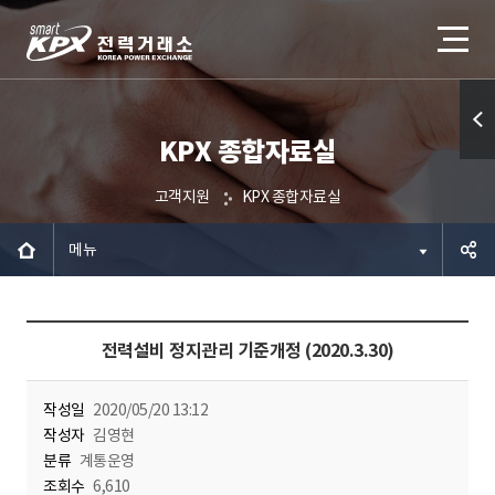
KPX 종합자료실
퀵메
뉴 열
고객지원
KPX 종합자료실
기
메뉴
공유하
전력설비 정지관리 기준개정 (2020.3.30)
기
작성일
2020/05/20 13:12
작성자
김영현
분류
계통운영
조회수
6,610