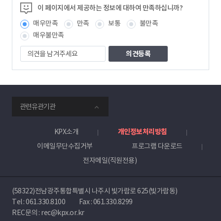
정
이 페이지에서 제공하는 정보에 대하여 만족하십니까?
보
매우만족
만족
보통
불만족
책
임
매우불만족
자
의
견
을
남
겨
주
smartKPX
세
관련유관기관
전
요
력
거
KPX소개
개인정보처리방침
래
이메일무단수집거부
프로그램 다운로드
소
전자메일(직원전용)
(58322)전남광주통합특별시 나주시 빛가람로 625(빛가람동)
Tel :
061.330.8100
Fax : 061.330.8299
REC문의 : rec@kpx.or.kr