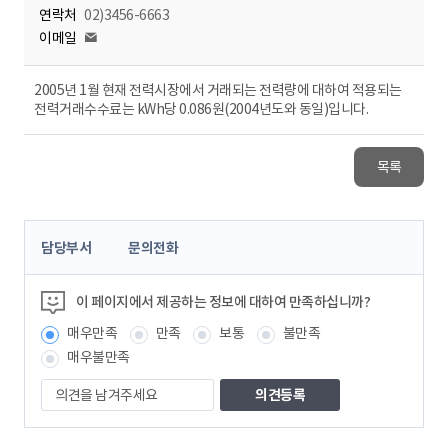
연락처
02)3456-6663
이메일
2005년 1월 현재 전력시장에서 거래되는 전력량에 대하여 적용되는
전력거래수수료는 kWh당 0.086원(2004년도와 동일)입니다.
목록
콘
담당부서
문의전화
텐
츠
정
이 페이지에서 제공하는 정보에 대하여 만족하십니까?
보
매우만족
만족
보통
불만족
책
임
매우불만족
자
의
견
을
남