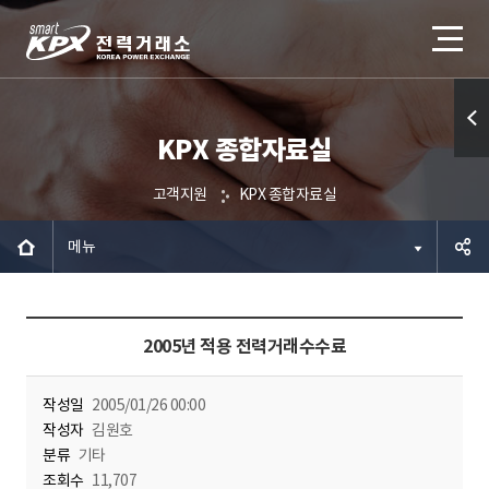
KPX 종합자료실
퀵메
뉴 열
고객지원
KPX 종합자료실
기
메뉴
공유하
2005년 적용 전력거래수수료
기
작성일
2005/01/26 00:00
작성자
김원호
분류
기타
조회수
11,707