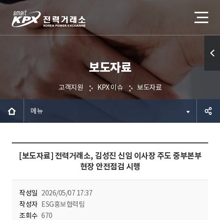
보도자료
퀵메
뉴 열
고객지원
KPX 이슈
보도자료
기
메뉴
공유하
[보도자료] 전력거래소, 김성진 신임 이사장 주도 중부본부
기
현장 안전점검 시행
작성일
2026/05/07 17:37
작성자
ESG홍보협력팀
조회수
670