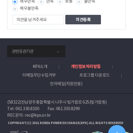
매우만족
만족
보통
불만족
책
임
매우불만족
자
의
견
을
남
겨
주
smartKPX
세
관련유관기관
전
요
력
거
KPX소개
개인정보처리방침
래
이메일무단수집거부
프로그램 다운로드
소
전자메일(직원전용)
(58322)전남광주통합특별시 나주시 빛가람로 625(빛가람동)
Tel :
061.330.8100
Fax : 061.330.8299
REC문의 : rec@kpx.or.kr
COPYRIGHT(C) 2021 KOREA POWER EXCHANGE(KPX) ALL RIGHTS RESERVED