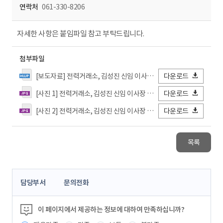
연락처
061-330-8206
자세한 사항은 붙임파일 참고 부탁드립니다.
첨부파일
[보도자료] 전력거래소, 김성진 신임 이사장 주도 중부본부 현장 안전점검 시행.hwp
다운로드
[사진 1] 전력거래소, 김성진 신임 이사장 주도 중부본부 현장 안전점검 시행.jpg
다운로드
[사진 2] 전력거래소, 김성진 신임 이사장 주도 중부본부 현장 안전점검 시행.jpg
다운로드
목록
콘
담당부서
문의전화
텐
츠
정
이 페이지에서 제공하는 정보에 대하여 만족하십니까?
보