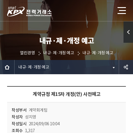
내규·제·개정 예고
퀵메
뉴 열
열린경영
내규·제·개정 예고
내규·제·개정 예고
기
내규·제·개정 예고
공유하
계약규정 제15차 개정(안) 사전예고
기
작성부서
계약회계팀
작성자
성지영
작성일시
2024/09/06 10:04
조회수
1,317