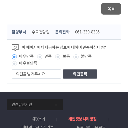
목록
콘
담당부서
수요전망팀
문의전화
061-330-8335
텐
츠
정
이 페이지에서 제공하는 정보에 대하여 만족하십니까?
보
매우만족
만족
보통
불만족
책
임
매우불만족
자
의
견
을
남
겨
주
smartKPX
세
관련유관기관
전
요
력
거
KPX소개
개인정보처리방침
래
이메일무단수집거부
프로그램 다운로드