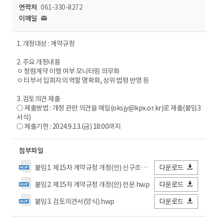
연락처
061-330-8272
이메일
1. 개정대상 : 계약규정
2. 주요 개정내용
ㅇ 청렴계약 이행 여부 모니터링 의무화
ㅇ 타부서 입회자의 역할 명확화, 상위 법령 반영 등
3. 검토의견 제출
○ 제출방법 : 개정 관련 의견을 메일(oksjy@kpx.or.kr)로 제출(붙임3
서식)
○ 제출기한 : 2024.9.13.(금) 18:00까지
첨부파일
붙임1. 제15차 계약규정 개정(안) 신구조문대비표.hwp
다운로드
붙임2. 제15차 계약규정 개정(안) 전문.hwp
다운로드
붙임3. 검토의견서(양식).hwp
다운로드