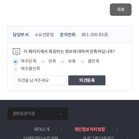
목록
콘
담당부서
수요전망팀
문의전화
061-330-8335
텐
츠
정
이 페이지에서 제공하는 정보에 대하여 만족하십니까?
보
매우만족
만족
보통
불만족
책
임
매우불만족
자
의
견
을
남
겨
주
smartKPX
세
관련유관기관
전
요
력
거
KPX소개
개인정보처리방침
래
이메일무단수집거부
프로그램 다운로드