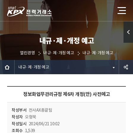
내규·제·개정 예고
퀵메
뉴 열
열린경영
내규·제·개정 예고
내규·제·개정 예고
기
내규·제·개정 예고
공유하
정보화업무관리규정 제6차 개정(안) 사전예고
기
작성부서
전사AX총괄팀
작성자
오형묵
작성일시
2024/06/21 10:02
조회수
1,539