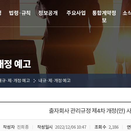
영
법령·규칙
정보공개
주요사업
통합계약정
소
보
개정 예고
내규·제·개정 예고
내규·제·개정 예고
출자회사 관리규정 제4차 개정(안) 
작성자
진희종
작성일시
2022/12/06 10:47
조회수
2,186
연