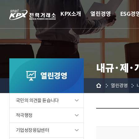
KPX소개
열린경영
ESG경
내규·제·
열린경영
홈
열린경영
국민의 의견을 듣습니다
적극행정
기업성장응답센터