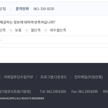
망팀
문의전화
061-330-8335
 제공하는 정보에 대하여 만족하십니까?
만족
보통
불만족
매우불만족
이메일무단수집거부
프로그램 다운로드
전자메일(직원전용)
빛가람로 625(빛가람동)
Tel :
061.330.8100
Fax : 061.330.8299
REC
HANGE(KPX) ALL RIGHTS RESERVED