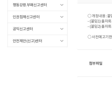
행동강령.부패신고센터
○ 개정내용 : 
인권침해신고센터
- (붙임1) 출
- (붙임2) 출자
공익신고센터
○ 사전예고기한 : 
안전제안(신고)센터
첨부파일