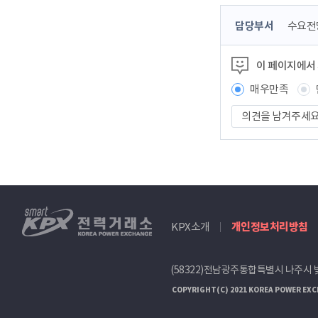
콘
담당부서
수요전
텐
츠
이 페이지에서
정
보
매우만족
책
의
임
견
자
을
남
겨
주
세
smartKPX
요
KPX소개
개인정보처리방침
전
력
거
(58322)전남광주통합특별시 나주시 
래
소
COPYRIGHT(C) 2021 KOREA POWER EXC