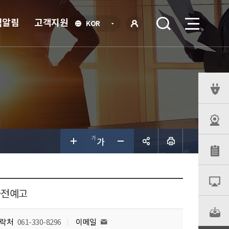
식알림
고객지원
언
KOR
어
로
선
그인
택
열
기
퀵
메
뉴
공유하
기
사전예고
락처
061-330-8296
이메일