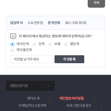
목록
콘
담당부서
수요전망팀
문의전화
061-330-8335
텐
츠
정
이 페이지에서 제공하는 정보에 대하여 만족하십니까?
보
매우만족
만족
보통
불만족
책
임
매우불만족
자
의
견
을
남
겨
주
smartKPX
세
관련유관기관
전
요
력
거
KPX소개
개인정보처리방침
래
이메일무단수집거부
프로그램 다운로드
소