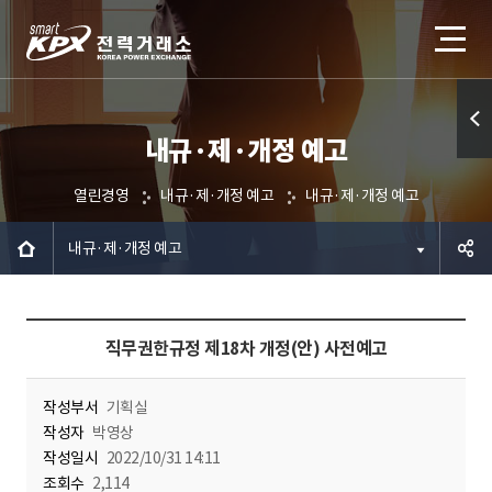
내규·제·개정 예고
퀵메
뉴 열
열린경영
내규·제·개정 예고
내규·제·개정 예고
기
내규·제·개정 예고
공유하
직무권한규정 제18차 개정(안) 사전예고
기
작성부서
기획실
작성자
박영상
작성일시
2022/10/31 14:11
조회수
2,114