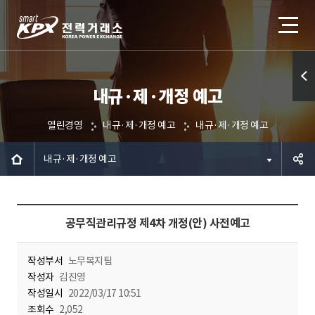
내규·제·개정 예고
퀵메
뉴 열
열린경영
내규·제·개정 예고
내규·제·개정 예고
기
내규·제·개정 예고
공유하
공무직관리규정 제4차 개정(안) 사전예고
기
작성부서
노무복지팀
작성자
김진영
작성일시
2022/03/17 10:51
조회수
2,052