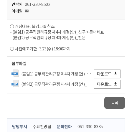
연락처
061-330-8502
이메일
○ 개정내용 : 붙임파일 참조
- (붙임1) 공무직관리규정 제4차 개정(안)_신구조문대비표
- (붙임2) 공무직관리규정 제4차 개정(안)_전문
○ 사전예고기한 : 3.23(수) 18:00까지
첨부파일
(붙임1) 공무직관리규정 제4차 개정(안)_신구조문대비표.hwp
다운로드
(붙임2) 공무직관리규정 제4차 개정(안)_전문.hwp
다운로드
목록
콘
담당부서
수요전망팀
문의전화
061-330-8335
텐