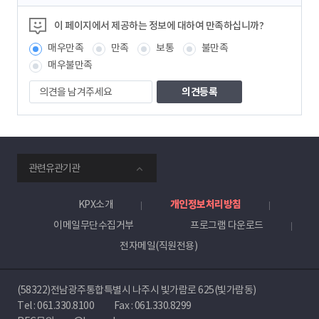
츠
정
이 페이지에서 제공하는 정보에 대하여 만족하십니까?
보
매우만족
만족
보통
불만족
책
임
매우불만족
자
의
견
을
남
겨
주
smartKPX
세
관련유관기관
전
요
력
거
KPX소개
개인정보처리방침
래
이메일무단수집거부
프로그램 다운로드
소
전자메일(직원전용)
(58322)전남광주통합특별시 나주시 빛가람로 625(빛가람동)
Tel :
061.330.8100
Fax : 061.330.8299