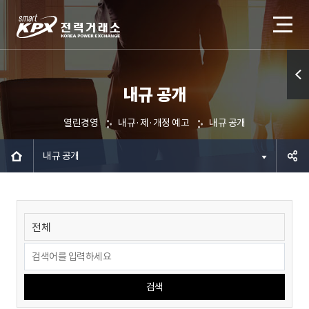
내규 공개
퀵메
뉴 열
열린경영
내규·제·개정 예고
내규 공개
기
내규 공개
공유하
기
검색