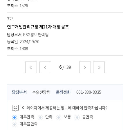
1526
323
연구개발관리규정 제21차 개정 공포
ESG홍보협력팀
2024/09/30
1408
6
39
처음
이전
다음
마지막
콘
담당부서
수요전망팀
문의전화
061-330-8335
텐
츠
정
이 페이지에서 제공하는 정보에 대하여 만족하십니까?
보
매우만족
만족
보통
불만족
책
임
매우불만족
자