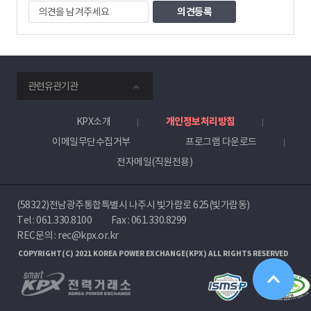
의
견
을
남
겨
주
smartKPX
세
관련유관기관
전
요
력
거
KPX소개
개인정보처리방침
래
이메일무단수집거부
프로그램 다운로드
소
전자메일(직원전용)
(58322)전남광주통합특별시 나주시 빛가람로 625(빛가람동)
Tel :
061.330.8100
Fax : 061.330.8299
REC문의 : rec@kpx.or.kr
COPYRIGHT(C) 2021 KOREA POWER EXCHANGE(KPX) ALL RIGHTS RESERVED