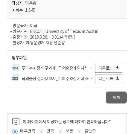
작성자
명준용
조회수
1,545
- 방문국가 : 미국
- 방문기관 : ERCOT, University of Texas at Austin
- 출장기간 : 2018.3.26. ~ 3.31.(4박 6일)
- 출장자 : 계통운영처 차장 명준용
첨부파일
주파수조정 연구과제_국외출장계획서f_명준용.hwp
다운로드
국외출장 결과보고서_주파수조정서비스 연구과제.hwp
다운로드
목록
이 페이지에서 제공하는 정보에 대하여 만족하십니까?
매우만족
만족
보통
불만족