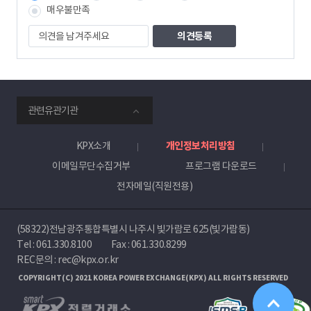
매우불만족
의
견
을
남
겨
주
smartKPX
세
관련유관기관
전
요
력
거
KPX소개
개인정보처리방침
래
이메일무단수집거부
프로그램 다운로드
소
전자메일(직원전용)
(58322)전남광주통합특별시 나주시 빛가람로 625(빛가람동)
Tel :
061.330.8100
Fax : 061.330.8299
REC문의 : rec@kpx.or.kr
COPYRIGHT(C) 2021 KOREA POWER EXCHANGE(KPX) ALL RIGHTS RESERVED