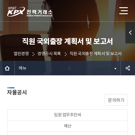
직원 국외출장 계획서 및 보고서
퀵메
뉴 열
열린경영
경영공시 목록
직원 국외출장 계획서 및 보고서
기
메뉴
공유하
자율공시
기
문의하기
임원 업무추진비
예산