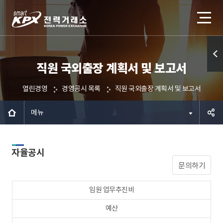
직원 국외출장 계획서 및 보고서
퀵메
뉴 열
열린경영
경영공시 목록
직원 국외출장 계획서 및 보고서
기
메뉴
공유하
자율공시
기
문의하기
임원 업무추진비
예산