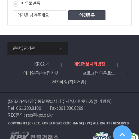
매우불만족
의
견
을
남
겨
주
smartKPX
세
관련유관기관
전
요
력
거
KPX소개
개인정보처리방침
래
이메일무단수집거부
프로그램 다운로드
소
전자메일(직원전용)
(58322)전남광주통합특별시 나주시 빛가람로 625(빛가람동)
Tel :
061.330.8100
Fax : 061.330.8299
REC문의 : rec@kpx.or.kr
COPYRIGHT(C) 2021 KOREA POWER EXCHANGE(KPX) ALL RIGHTS RESERVED