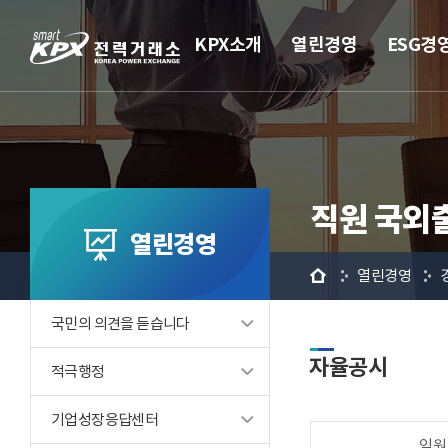
KPX소개
열린경영
ESG경
직원 국외
열린경영
홈
열린경영
국민의 의견을 듣습니다
자율공시
적극행정
기업성장응답센터
임원