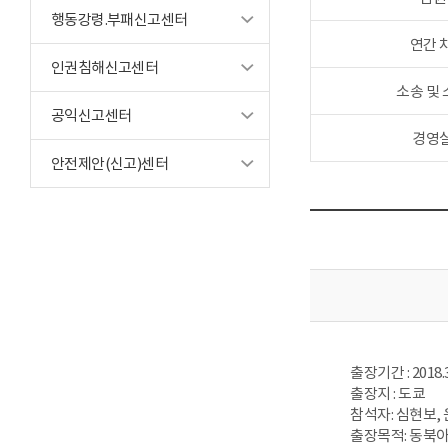
행동강령.부패신고센터
연간 
인권침해신고센터
소송 및
공익신고센터
경영
안전제안(신고)센터
출장기간 : 2018.3.
출장지 : 도쿄
참석자: 심현보,
출장목적: 동북