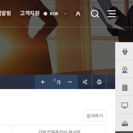
식알림
고객지원
언
KOR
어
로
선
그인
택
열
기
퀵
메
뉴
공유하
기
문의하기
간부 업무추진비-부서장