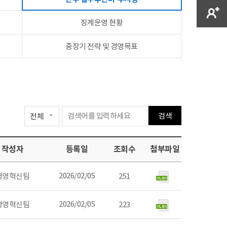
징계운영 현황
중장기 전략 및 경영목표
검색
작성자
등록일
조회수
첨부파일
2026/02/05
경영혁신팀
251
2026/02/05
경영혁신팀
223