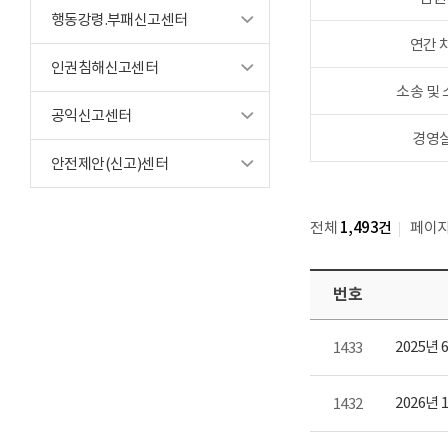
행동강령.부패신고센터
연간 
인권침해신고센터
소송 및
공익신고센터
경영
안전제안(신고)센터
전체
1,493건
페이
번호
2025
1433
2026
1432