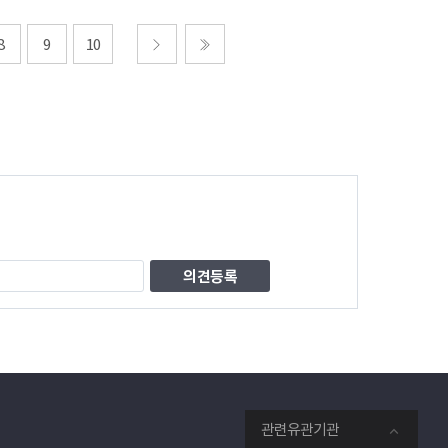
8
9
10
다음
마지막
관련유관기관