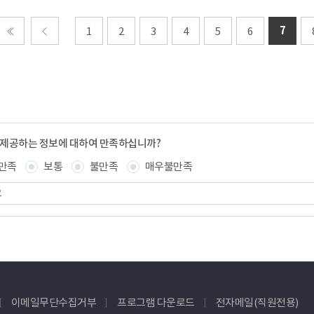
7
1
2
3
4
5
6
처음
이전
 제공하는 정보에 대하여 만족하십니까?
만족
보통
불만족
매우불만족
이메일무단수집거부
프로그램 다운로드
전자메일(직원전용)