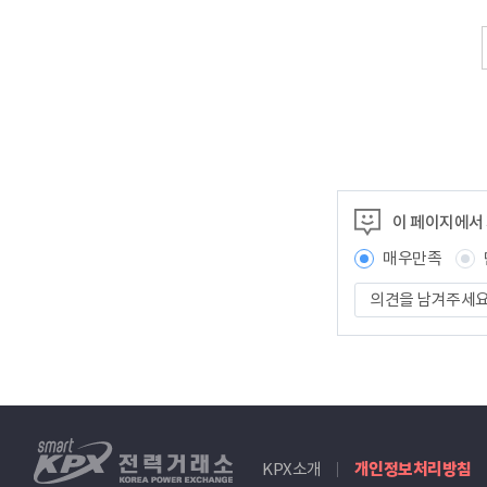
이 페이지에서
매우만족
의
견
을
남
겨
주
세
smartKPX
요
KPX소개
개인정보처리방침
전