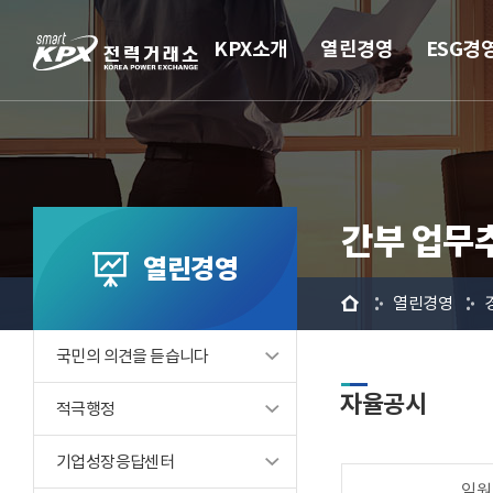
KPX소개
열린경영
ESG경
간부 업무
열린경영
홈
열린경영
국민의 의견을 듣습니다
자율공시
적극행정
기업성장응답센터
임원