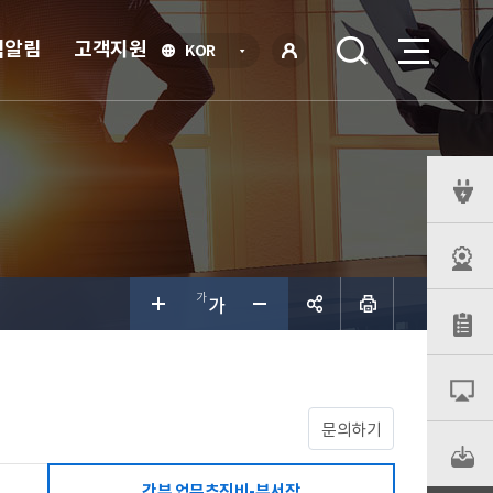
식알림
고객지원
언
KOR
어
로
선
그인
택
열
기
퀵
메
뉴
공유하
기
문의하기
간부 업무추진비-부서장