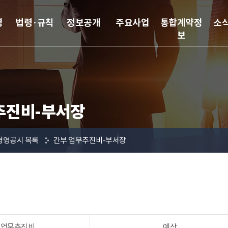
영
법령·규칙
정보공개
주요사업
통합계약정
소
보
추진비-부서장
경영공시 목록
간부 업무추진비-부서장
 업무추진비
예산