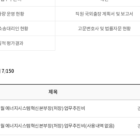
차량 운영 현황
직원 국외출장 계획서 및 보고서
 소송대리인 현황
고문변호사 및 법률자문 현황
실적 평가결과
지
7
/
150
제목
년 6월 에너지시스템혁신본부장(처장) 업무추진비
년 1월 에너지시스템혁신본부장(처장) 업무추진비(사용내역 없음)