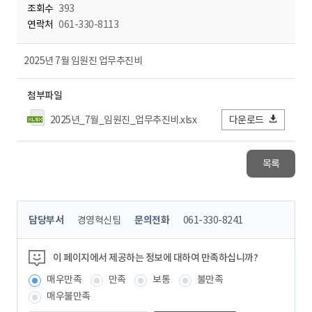
조회수
393
연락처
061-330-8113
2025년 7월 임원진 업무추진비
첨부파일
2025년_7월_임원진_업무추진비.xlsx
다운로드
목록
콘
담당부서
경영혁신팀
문의전화
061-330-8241
텐
츠
정
이 페이지에서 제공하는 정보에 대하여 만족하십니까?
보
매우만족
만족
보통
불만족
책
임
매우불만족
자