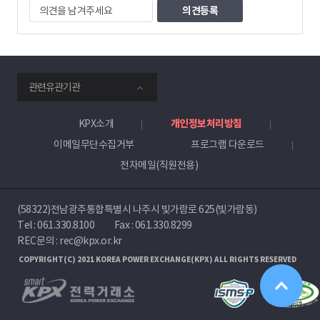
의
견
을
남
겨
주
smartKPX
세
관련유관기관
전
요
력
거
KPX소개
개인정보처리방침
래
이메일무단수집거부
프로그램 다운로드
소
전자메일(직원전용)
(58322)전남광주통합특별시 나주시 빛가람로 625(빛가람동)
Tel :
061.330.8100
Fax : 061.330.8299
REC문의 : rec@kpx.or.kr
COPYRIGHT(C) 2021 KOREA POWER EXCHANGE(KPX) ALL RIGHTS RESERVED