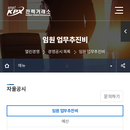
임원 업무추진비
퀵메
뉴 열
열린경영
경영공시 목록
임원 업무추진비
기
메뉴
공유하
자율공시
기
문의하기
임원 업무추진비
예산