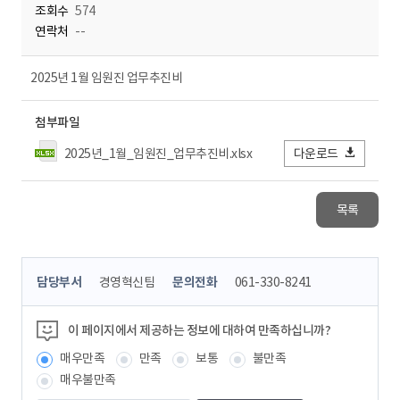
조회수
574
연락처
--
2025년 1월 임원진 업무추진비
첨부파일
2025년_1월_임원진_업무추진비.xlsx
다운로드
목록
콘
담당부서
경영혁신팀
문의전화
061-330-8241
텐
츠
정
이 페이지에서 제공하는 정보에 대하여 만족하십니까?
보
매우만족
만족
보통
불만족
책
임
매우불만족
자