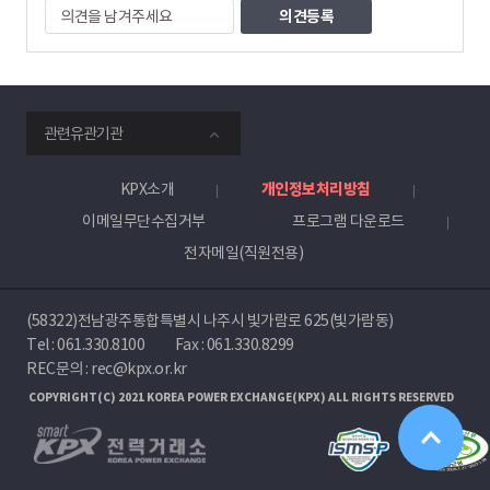
의
견
을
남
겨
주
smartKPX
세
관련유관기관
전
요
력
거
KPX소개
개인정보처리방침
래
이메일무단수집거부
프로그램 다운로드
소
전자메일(직원전용)
(58322)전남광주통합특별시 나주시 빛가람로 625(빛가람동)
Tel :
061.330.8100
Fax : 061.330.8299
REC문의 : rec@kpx.or.kr
COPYRIGHT(C) 2021 KOREA POWER EXCHANGE(KPX) ALL RIGHTS RESERVED