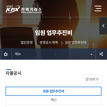
임원 업무추진비
퀵메
뉴 열
열린경영
경영공시 목록
임원 업무추진비
기
메뉴
공유하
자율공시
기
문의하기
임원 업무추진비
예산