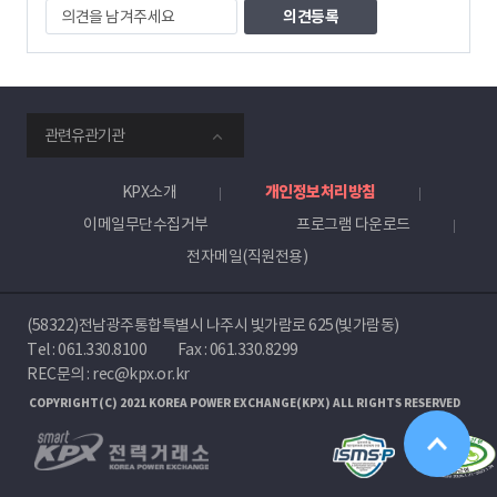
의
견
을
남
겨
주
smartKPX
세
관련유관기관
전
요
력
거
KPX소개
개인정보처리방침
래
이메일무단수집거부
프로그램 다운로드
소
전자메일(직원전용)
(58322)전남광주통합특별시 나주시 빛가람로 625(빛가람동)
Tel :
061.330.8100
Fax : 061.330.8299
REC문의 : rec@kpx.or.kr
COPYRIGHT(C) 2021 KOREA POWER EXCHANGE(KPX) ALL RIGHTS RESERVED