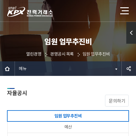
임원 업무추진비
퀵메
뉴 열
열린경영
경영공시 목록
임원 업무추진비
기
메뉴
공유하
자율공시
기
문의하기
임원 업무추진비
예산