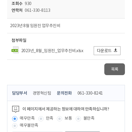
조회수
930
연락처
061-330-8113
2023년 8월 임원진 업무추진비
첨부파일
2023년_8월_임원진_업무추진비.xlsx
다운로드
목록
콘
담당부서
경영혁신팀
문의전화
061-330-8241
텐
츠
정
이 페이지에서 제공하는 정보에 대하여 만족하십니까?
보
매우만족
만족
보통
불만족
책
임
매우불만족
자