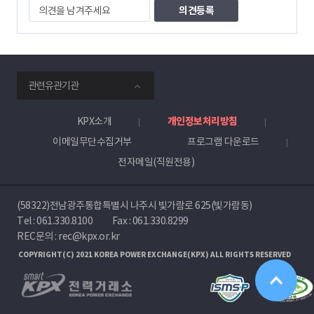
의
견
을
남
겨
주
smartKPX
세
관련유관기관
전
요
력
거
KPX소개
개인정보처리방침
래
이메일무단수집거부
프로그램 다운로드
소
전자메일(직원전용)
(58322)전남광주통합특별시 나주시 빛가람로 625(빛가람동)
Tel :
061.330.8100
Fax : 061.330.8299
REC문의 : rec@kpx.or.kr
COPYRIGHT(C) 2021 KOREA POWER EXCHANGE(KPX) ALL RIGHTS RESERVED