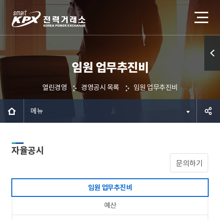
임원 업무추진비
퀵메
뉴 열
열린경영
경영공시 목록
임원 업무추진비
기
메뉴
공유하
자율공시
기
문의하기
임원 업무추진비
예산