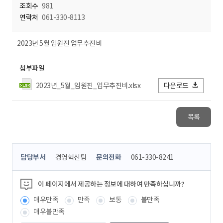
조회수
981
연락처
061-330-8113
2023년 5월 임원진 업무추진비
첨부파일
2023년_5월_임원진_업무추진비.xlsx
다운로드
목록
콘
담당부서
경영혁신팀
문의전화
061-330-8241
텐
츠
정
이 페이지에서 제공하는 정보에 대하여 만족하십니까?
보
매우만족
만족
보통
불만족
책
임
매우불만족
자