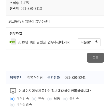
조회수
1,475
연락처
061-330-8113
2019년 8월 임원진 업무추진비
첨부파일
2019년_8월_임원진_업무추진비.xlsx
다운로드
목록
콘
담당부서
경영혁신팀
문의전화
061-330-8241
텐
츠
정
이 페이지에서 제공하는 정보에 대하여 만족하십니까?
보
매우만족
만족
보통
불만족
책
임
매우불만족
자