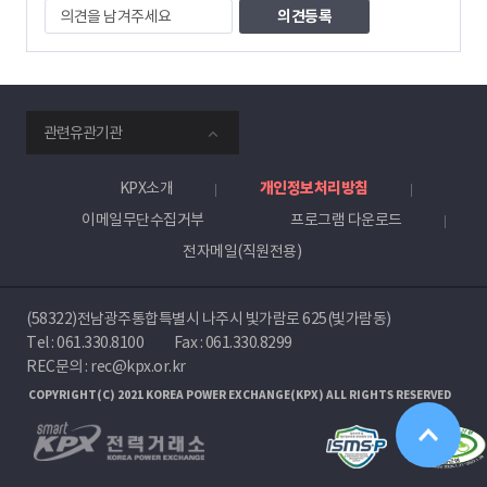
의
견
을
남
겨
주
smartKPX
세
관련유관기관
전
요
력
거
KPX소개
개인정보처리방침
래
이메일무단수집거부
프로그램 다운로드
소
전자메일(직원전용)
(58322)전남광주통합특별시 나주시 빛가람로 625(빛가람동)
Tel :
061.330.8100
Fax : 061.330.8299
REC문의 : rec@kpx.or.kr
COPYRIGHT(C) 2021 KOREA POWER EXCHANGE(KPX) ALL RIGHTS RESERVED