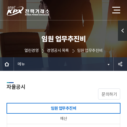
임원 업무추진비
퀵메
뉴 열
열린경영
경영공시 목록
임원 업무추진비
기
메뉴
공유하
자율공시
기
문의하기
임원 업무추진비
예산