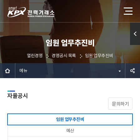
임원 업무추진비
퀵메
뉴 열
열린경영
경영공시 목록
임원 업무추진비
기
메뉴
공유하
자율공시
기
문의하기
임원 업무추진비
예산