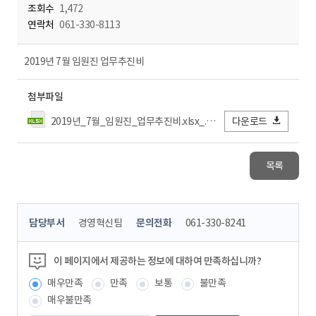
조회수
1,472
연락처
061-330-8113
2019년 7월 임원진 업무추진비
첨부파일
2019년_7월_임원진_업무추진비.xlsx_.xlsx
다운로드
목록
콘
담당부서
경영혁신팀
문의전화
061-330-8241
텐
츠
정
이 페이지에서 제공하는 정보에 대하여 만족하십니까?
보
매우만족
만족
보통
불만족
책
임
매우불만족
자