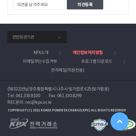
의
견
을
남
겨
주
smartKPX
세
관련유관기관
전
요
력
거
KPX소개
개인정보처리방침
래
이메일무단수집거부
프로그램 다운로드
소
전자메일(직원전용)
(58322)전남광주통합특별시 나주시 빛가람로 625(빛가람동)
Tel :
061.330.8100
Fax : 061.330.8299
REC문의 : rec@kpx.or.kr
COPYRIGHT(C) 2021 KOREA POWER EXCHANGE(KPX) ALL RIGHTS RESERVED