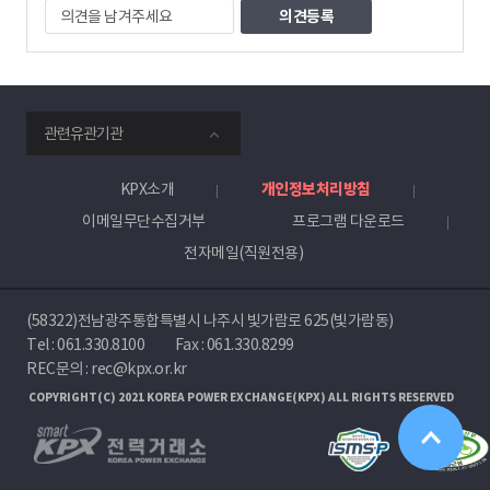
의
견
을
남
겨
주
smartKPX
세
관련유관기관
전
요
력
거
KPX소개
개인정보처리방침
래
이메일무단수집거부
프로그램 다운로드
소
전자메일(직원전용)
(58322)전남광주통합특별시 나주시 빛가람로 625(빛가람동)
Tel :
061.330.8100
Fax : 061.330.8299
REC문의 : rec@kpx.or.kr
COPYRIGHT(C) 2021 KOREA POWER EXCHANGE(KPX) ALL RIGHTS RESERVED