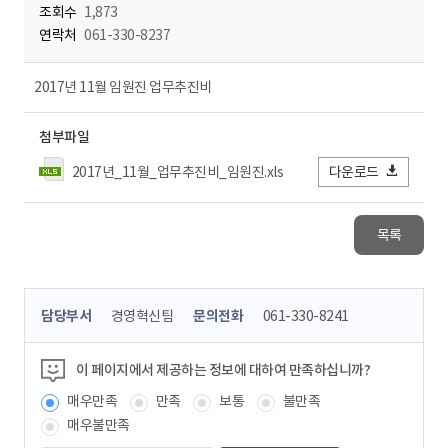
조회수
1,873
연락처
061-330-8237
2017년 11월 임원진 업무추진비
첨부파일
2017년_11월_업무추진비_임원진.xls
다운로드
목록
콘
담당부서
경영혁신팀
문의전화
061-330-8241
텐
츠
정
이 페이지에서 제공하는 정보에 대하여 만족하십니까?
보
매우만족
만족
보통
불만족
책
임
매우불만족
자