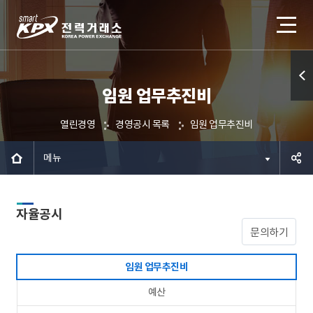
임원 업무추진비
퀵메
뉴 열
열린경영
경영공시 목록
임원 업무추진비
기
메뉴
공유하
자율공시
기
문의하기
임원 업무추진비
예산