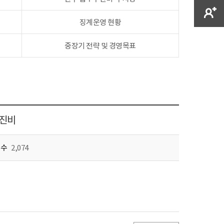
징계운영 현황
중장기 전략 및 경영목표
추진비
회수
2,074