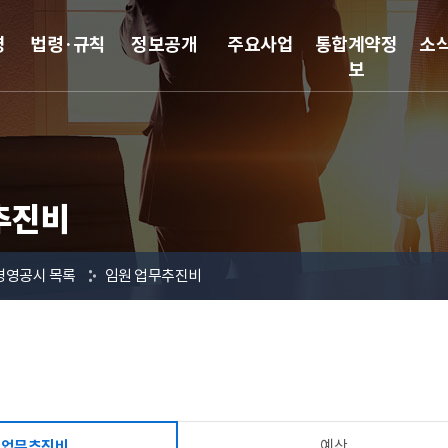
영
법령·규칙
정보공개
주요사업
통합계약정
소
보
추진비
경영공시 목록
임원 업무추진비
예산
 업무추진비