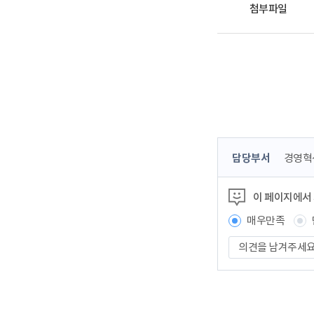
첨부파일
콘
담당부서
경영혁
텐
츠
이 페이지에서
정
보
매우만족
책
의
임
견
자
을
남
겨