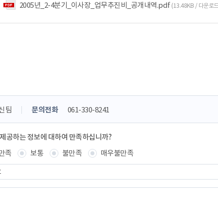
2005년_2-4분기_이사장_업무추진비_공개내역.pdf
(13.48KB / 다운로드
신팀
문의전화
061-330-8241
 제공하는 정보에 대하여 만족하십니까?
만족
보통
불만족
매우불만족