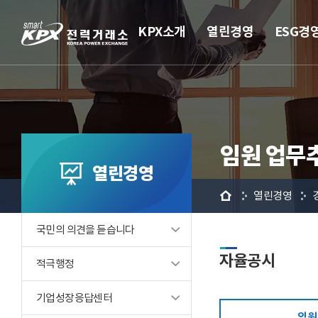
KPX소개
열린경영
ESG경
임원 업무
열린경영
홈
열린경영
국민의 의견을 듣습니다
자율공시
적극행정
기업성장응답센터
임원