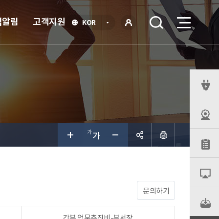
식알림
고객지원
언
KOR
어
로
선
그인
택
열
기
퀵
메
뉴
공유하
기
문의하기
간부 업무추진비-부서장