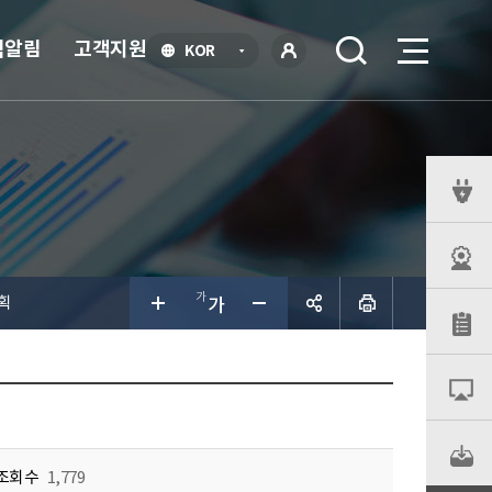
식알림
고객지원
언
KOR
어
로
선
그인
택
열
기
퀵
메
뉴
획
공유하
기
조회수
1,779