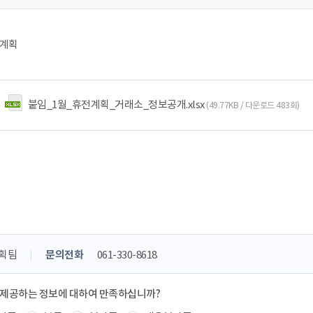
전계획
붙임_1월_휴전계획_거래소_정보공개.xlsx
(49.77KB / 다운로드 483회)
획팀
문의전화
061-330-8618
 제공하는 정보에 대하여 만족하십니까?