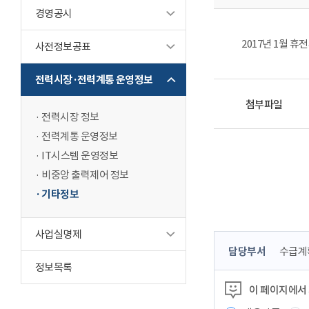
경영공시
2017년 1월 휴
사전정보공표
전력시장·전력계통 운영정보
첨부파일
전력시장 정보
전력계통 운영정보
IT시스템 운영정보
비중앙 출력제어 정보
기타정보
사업실명제
콘
담당부서
수급계
텐
정보목록
츠
이 페이지에서
정
보