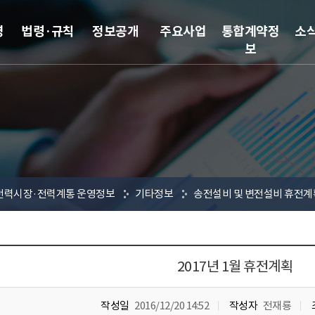
영
법령·규칙
정보공개
주요사업
통합계약정
소
보
전력시장·전력계통 운영정보
기타정보
송전설비 및 변전설비 휴전계
2017년 1월 휴전계획
작성일
2016/12/20 14:52
작성자
전재룡