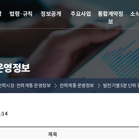
영
법령·규칙
정보공개
주요사업
통합계약정
소
보
운영정보
전력시장·전력계통 운영정보
전력계통 운영정보
발전기별 5분 단위
3
/
14
제목