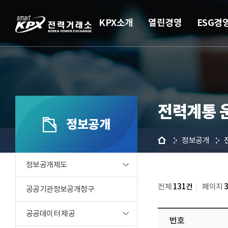
KPX소개
열린경영
ESG경
전력계통 
정보공개
홈
정보공개
정보공개제도
전체
131건
페이지
공공기관정보공개청구
공공데이터 제공
번호