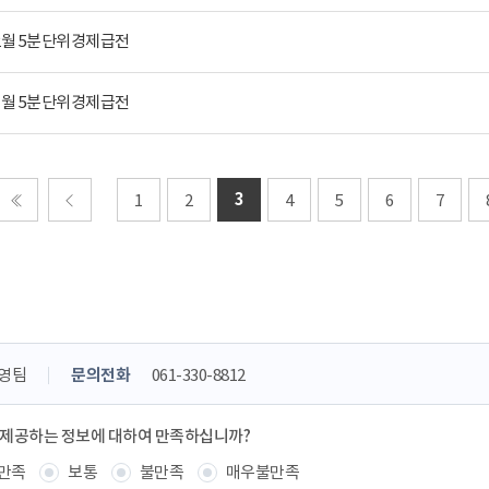
 2월 5분단위경제급전
 1월 5분단위경제급전
3
1
2
4
5
6
7
처음
이전
영팀
문의전화
061-330-8812
 제공하는 정보에 대하여 만족하십니까?
만족
보통
불만족
매우불만족