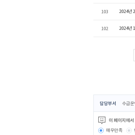
2024년
103
2024년
102
콘
담당부서
수급운
텐
츠
이 페이지에서
정
보
매우만족
책