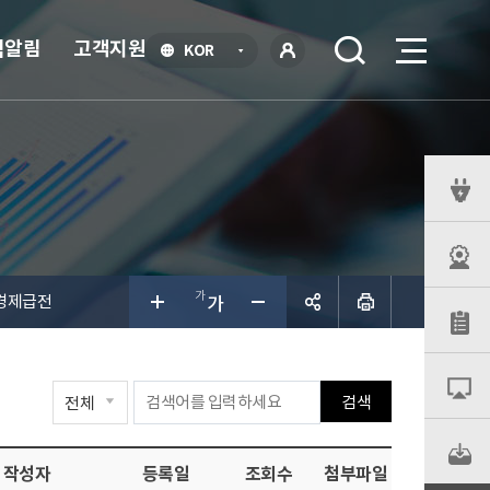
식알림
고객지원
언
KOR
어
로
선
그인
택
열
기
퀵
메
뉴
 경제급전
공유하
검색
기
작성자
등록일
조회수
첨부파일