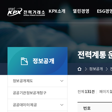
KPX소개
열린경영
ESG경
전력계통 
정보공개
홈
정보공개
정보공개제도
전체
131건
페이지
공공기관정보공개청구
공공데이터 제공
번호