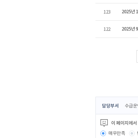
2025년
123
2025년
122
콘
담당부서
수급운
텐
츠
이 페이지에서
정
보
매우만족
책