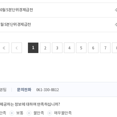
 10월 5분단위경제급전
 9월 5분단위경제급전
1
2
3
4
5
6
7
처음
이전
영팀
문의전화
061-330-8812
 제공하는 정보에 대하여 만족하십니까?
만족
보통
불만족
매우불만족