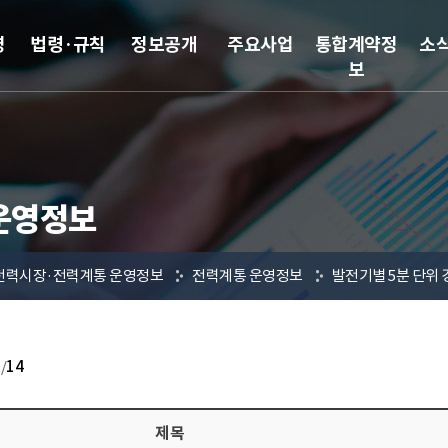
영
법령·규칙
정보공개
주요사업
통합계약정
소
보
운영정보
전력시장·전력계통 운영정보
전력계통 운영정보
발전기별 5분 단위
1
/
14
제목