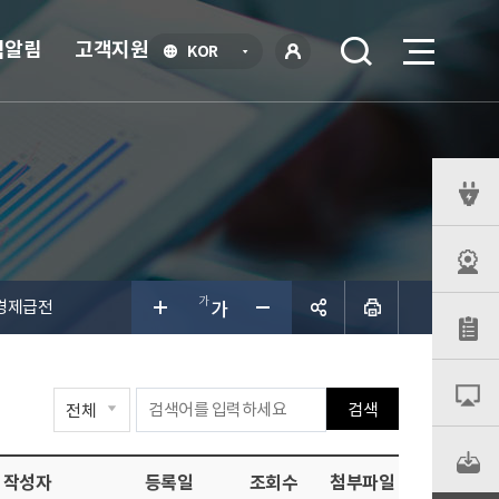
식알림
고객지원
언
KOR
어
로
선
그인
택
열
기
퀵
메
뉴
 경제급전
공유하
검색
기
작성자
등록일
조회수
첨부파일