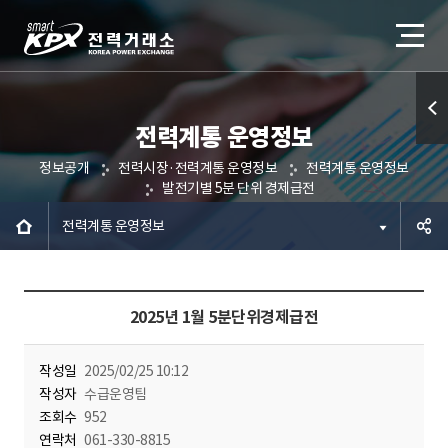
전력계통 운영정보
퀵메
정보공개
전력시장·전력계통 운영정보
전력계통 운영정보
뉴 열
발전기별 5분 단위 경제급전
기
전력계통 운영정보
공유하
2025년 1월 5분단위경제급전
기
작성일
2025/02/25 10:12
작성자
수급운영팀
조회수
952
연락처
061-330-8815