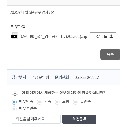
2025년 1월 5분단위경제급전
첨부파일
발전기별_5분_경제급전자료(202501).zip
다운로드
목록
콘
담당부서
수급운영팀
문의전화
061-330-8812
텐
츠
정
이 페이지에서 제공하는 정보에 대하여 만족하십니까?
보
매우만족
만족
보통
불만족
책
임
매우불만족
자
의
견