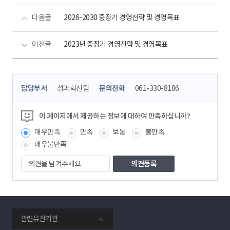
다음글
2026-2030 중장기 경영전략 및 경영목표
이전글
2023년 중장기 경영전략 및 경영목표
콘
담당부서
성과혁신팀
문의전화
061-330-8186
텐
츠
정
이 페이지에서 제공하는 정보에 대하여 만족하십니까?
보
매우만족
만족
보통
불만족
책
임
매우불만족
자
의
견
을
남
겨
주
smartKPX
세
관련유관기관
전
요