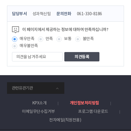
콘
담당부서
성과혁신팀
문의전화
061-330-8186
텐
츠
정
이 페이지에서 제공하는 정보에 대하여 만족하십니까?
보
매우만족
만족
보통
불만족
책
임
매우불만족
자
의
견
을
남
겨
주
smartKPX
세
관련유관기관
전
요
력
거
KPX소개
개인정보처리방침
래
이메일무단수집거부
프로그램 다운로드
소
전자메일(직원전용)