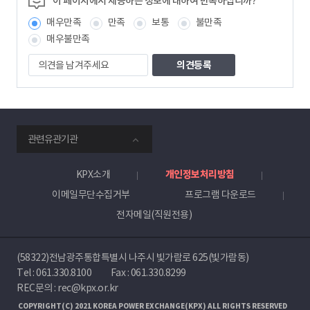
이 페이지에서 제공하는 정보에 대하여 만족하십니까?
보
매우만족
만족
보통
불만족
책
임
매우불만족
자
의
견
을
남
겨
주
smartKPX
세
관련유관기관
전
요
력
거
KPX소개
개인정보처리방침
래
이메일무단수집거부
프로그램 다운로드
소
전자메일(직원전용)
(58322)전남광주통합특별시 나주시 빛가람로 625(빛가람동)
Tel :
061.330.8100
Fax : 061.330.8299
REC문의 : rec@kpx.or.kr
COPYRIGHT(C) 2021 KOREA POWER EXCHANGE(KPX) ALL RIGHTS RESERVED