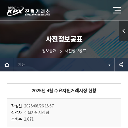
사전정보공표
퀵메
뉴 열
정보공개
사전정보공표
기
메뉴
공유하
2025년 4월 수요자원거래시장 현황
기
작성일
2025/06/26 15:57
작성자
수요자원시장팀
조회수
1,871