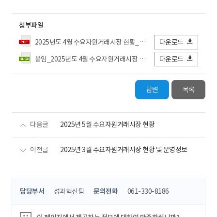
첨부파일
2025년도 4월 수요자원거래시장 현황_수정.pdf
다운로드
붙임_2025년도 4월 수요자원거래시장 현황 상세.xlsx
다운로드
답변
목록
다음글
2025년 5월 수요자원거래시장 현황
이전글
2025년 3월 수요자원거래시장 현황 및 운영정보
콘
담당부서
성과혁신팀
문의전화
061-330-8186
텐
츠
정