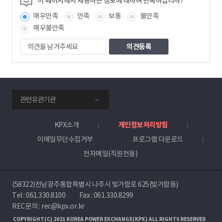
이 페이지에서 제공하는 정보에 대하여 만족하십니까?
보
매우만족
만족
보통
불만족
책
임
매우불만족
자
의
견
을
남
겨
주
smartKPX
세
관련유관기관
전
요
력
거
KPX소개
개인정보처리방침
래
이메일무단수집거부
프로그램 다운로드
소
전자메일(직원전용)
(58322)전남광주통합특별시 나주시 빛가람로 625(빛가람동)
Tel :
061.330.8100
Fax : 061.330.8299
REC문의 : rec@kpx.or.kr
COPYRIGHT(C) 2021 KOREA POWER EXCHANGE(KPX) ALL RIGHTS RESERVED