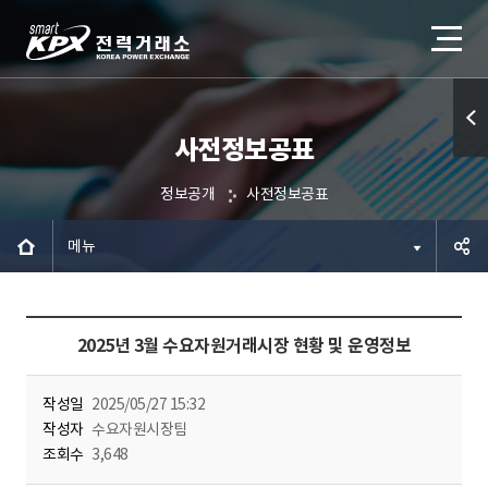
사전정보공표
퀵메
뉴 열
정보공개
사전정보공표
기
메뉴
공유하
2025년 3월 수요자원거래시장 현황 및 운영정보
기
작성일
2025/05/27 15:32
작성자
수요자원시장팀
조회수
3,648