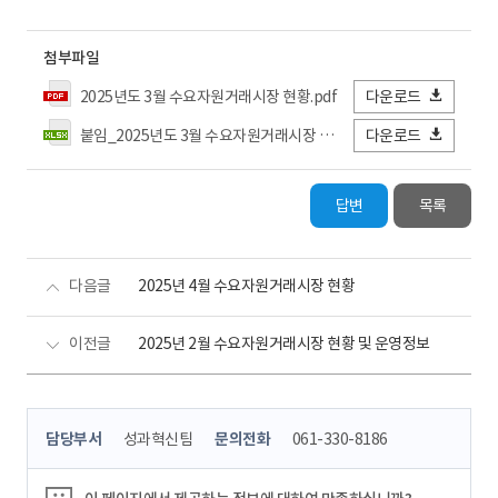
첨부파일
2025년도 3월 수요자원거래시장 현황.pdf
다운로드
붙임_2025년도 3월 수요자원거래시장 현황 상세.xlsx
다운로드
답변
목록
다음글
2025년 4월 수요자원거래시장 현황
이전글
2025년 2월 수요자원거래시장 현황 및 운영정보
콘
담당부서
성과혁신팀
문의전화
061-330-8186
텐
츠
정