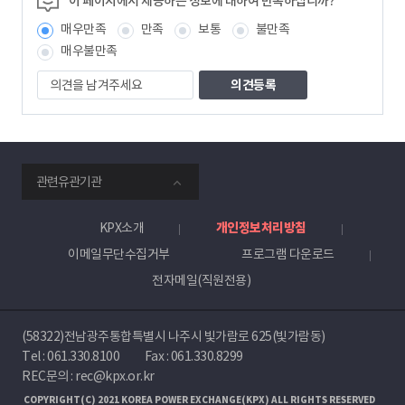
이 페이지에서 제공하는 정보에 대하여 만족하십니까?
보
매우만족
만족
보통
불만족
책
임
매우불만족
자
의
견
을
남
겨
주
smartKPX
세
관련유관기관
전
요
력
거
KPX소개
개인정보처리방침
래
이메일무단수집거부
프로그램 다운로드
소
전자메일(직원전용)
(58322)전남광주통합특별시 나주시 빛가람로 625(빛가람동)
Tel :
061.330.8100
Fax : 061.330.8299
REC문의 : rec@kpx.or.kr
COPYRIGHT(C) 2021 KOREA POWER EXCHANGE(KPX) ALL RIGHTS RESERVED