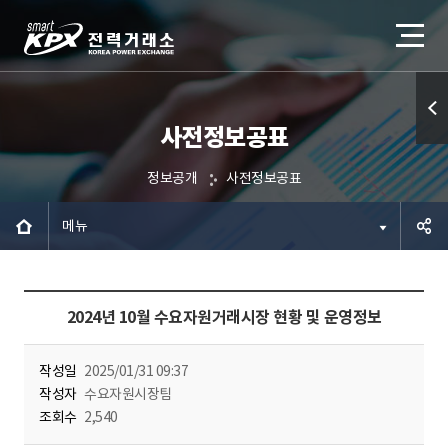
사전정보공표
퀵메
뉴 열
정보공개
사전정보공표
기
메뉴
공유하
2024년 10월 수요자원거래시장 현황 및 운영정보
기
작성일
2025/01/31 09:37
작성자
수요자원시장팀
조회수
2,540