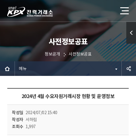
사전정보공표
퀵메
뉴 열
정보공개
사전정보공표
기
메뉴
공유하
2024년 4월 수요자원거래시장 현황 및 운영정보
기
작성일
2024/07/02 15:40
작성자
서하림
조회수
1,997