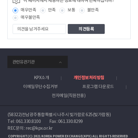
이 페이지에서 제공하는 정보에 대하여 만족하십니까?
보
매우만족
만족
보통
불만족
책
임
매우불만족
자
의
견
을
남
겨
주
smartKPX
세
관련유관기관
전
요
력
거
KPX소개
개인정보처리방침
래
이메일무단수집거부
프로그램 다운로드
소
전자메일(직원전용)
(58322)전남광주통합특별시 나주시 빛가람로 625(빛가람동)
Tel :
061.330.8100
Fax : 061.330.8299
REC문의 : rec@kpx.or.kr
COPYRIGHT(C) 2021 KOREA POWER EXCHANGE(KPX) ALL RIGHTS RESERVED