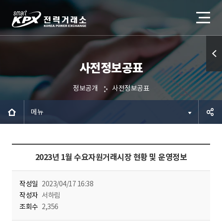
사전정보공표
퀵메
뉴 열
정보공개
사전정보공표
기
메뉴
공유하
2023년 1월 수요자원거래시장 현황 및 운영정보
기
작성일
2023/04/17 16:38
작성자
서하림
조회수
2,356