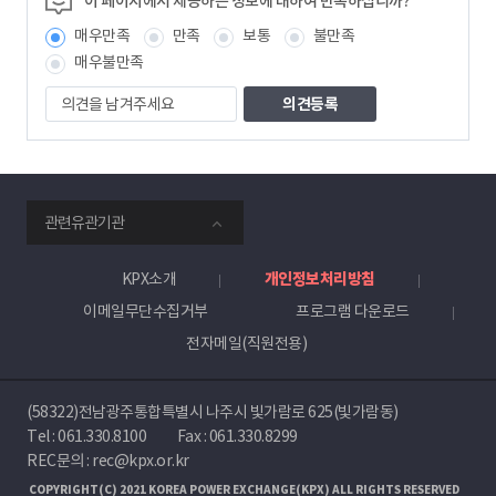
이 페이지에서 제공하는 정보에 대하여 만족하십니까?
보
매우만족
만족
보통
불만족
책
임
매우불만족
자
의
견
을
남
겨
주
smartKPX
세
관련유관기관
전
요
력
거
KPX소개
개인정보처리방침
래
이메일무단수집거부
프로그램 다운로드
소
전자메일(직원전용)
(58322)전남광주통합특별시 나주시 빛가람로 625(빛가람동)
Tel :
061.330.8100
Fax : 061.330.8299
REC문의 : rec@kpx.or.kr
COPYRIGHT(C) 2021 KOREA POWER EXCHANGE(KPX) ALL RIGHTS RESERVED