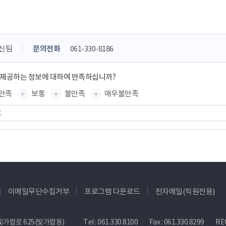
신팀
문의전화
061-330-8186
 제공하는 정보에 대하여 만족하십니까?
만족
보통
불만족
매우불만족
이메일무단수집거부
프로그램 다운로드
전자메일(직원전용)
빛가람로 625(빛가람동)
Tel :
061.330.8100
Fax : 061.330.8299
REC