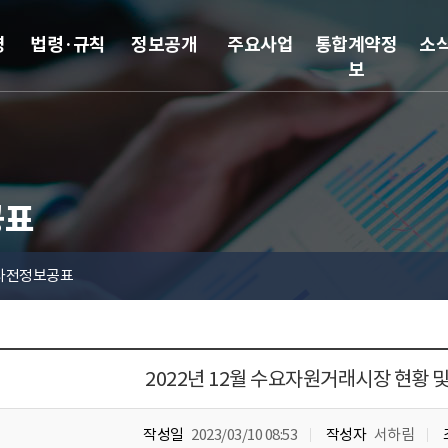
영
법령·규칙
정보공개
주요사업
통합계약정
소
보
공표
사전정보공표
2022년 12월 수요자원거래시장 현황 
작성일
2023/03/10 08:53
작성자
서하림