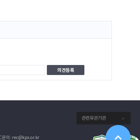
관련유관기관
문의 : rec@kpx.or.kr