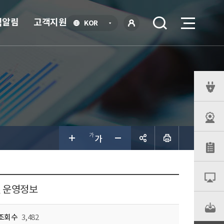
식알림
고객지원
언
KOR
어
로
선
그인
택
열
기
퀵
메
뉴
공유하
기
및 운영정보
조회수
3,482