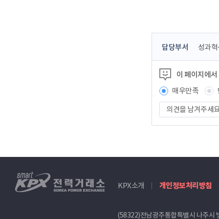
콘
담당부서
성과혁
텐
츠
이 페이지에서
정
보
매우만족
책
의
임
견
자
을
남
겨
주
세
smartKPX
요
KPX소개
개인정보처리방침
전
력
거
(58322)전남광주통합특별시 나주시 
래